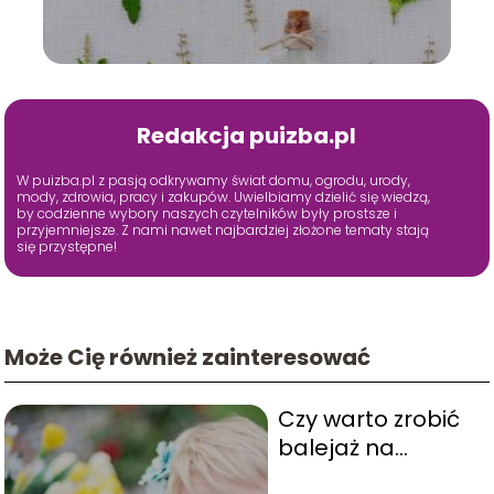
Redakcja puizba.pl
W puizba.pl z pasją odkrywamy świat domu, ogrodu, urody,
mody, zdrowia, pracy i zakupów. Uwielbiamy dzielić się wiedzą,
by codzienne wybory naszych czytelników były prostsze i
przyjemniejsze. Z nami nawet najbardziej złożone tematy stają
się przystępne!
Może Cię również zainteresować
Czy warto zrobić
balejaż na
krótkich włosach?