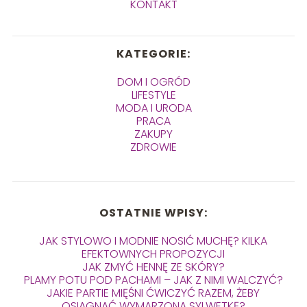
KONTAKT
KATEGORIE:
DOM I OGRÓD
LIFESTYLE
MODA I URODA
PRACA
ZAKUPY
ZDROWIE
OSTATNIE WPISY:
JAK STYLOWO I MODNIE NOSIĆ MUCHĘ? KILKA
EFEKTOWNYCH PROPOZYCJI
JAK ZMYĆ HENNĘ ZE SKÓRY?
PLAMY POTU POD PACHAMI – JAK Z NIMI WALCZYĆ?
JAKIE PARTIE MIĘŚNI ĆWICZYĆ RAZEM, ŻEBY
OSIĄGNĄĆ WYMARZONĄ SYLWETKĘ?