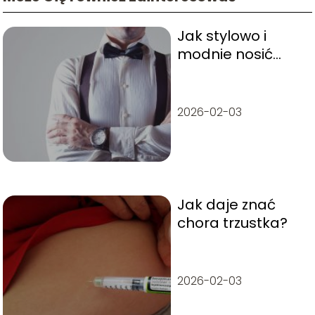
Jak stylowo i
modnie nosić
muchę? Kilka
efektownych
propozycji
2026-02-03
Jak daje znać
chora trzustka?
2026-02-03